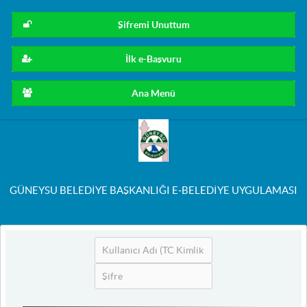
Şifremi Unuttum
İlk e-Başvuru
Ana Menü
GÜNEYSU BELEDİYE BAŞKANLIĞI E-BELEDİYE UYGULAMASI